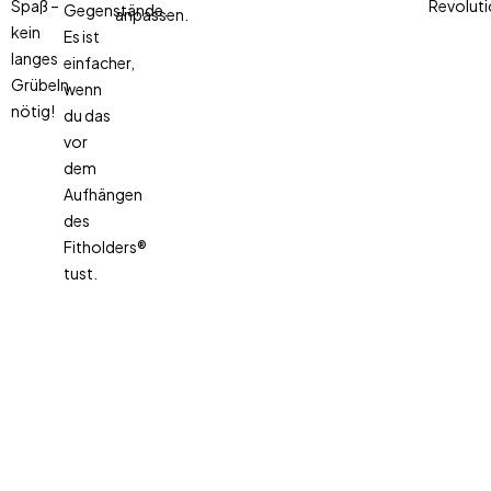
Spaß –
Revoluti
Gegenstände.
anpassen.
kein
Es ist
langes
einfacher,
Grübeln
wenn
nötig!
du das
vor
dem
Aufhängen
des
Fitholders®
tust.