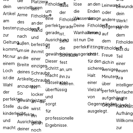
die
Platziere
Fitholder®,
löse
an den
dass
Leinwand
dein
bewund
verstellbaren
den
um
die
Enden
der
oder
Artikel
dein
Arme
Fitholder®
eine
Wasserwaage.
der
Fitholder®
andere
am
Werk!
des
an der
perfekt
Deine
Fitholder®-
gerade
Gegenstände
besten
Mit
Fitholders®
Wand
gerade
Wanhalterung
Arme.
ist,
auf
zur
dem
nach
und
Ausrichtung
ist nun
Die
zieh
dem
Geltung
Fitholde
außen,
befestige
zu
perfekt
Fittings
die
Fitholder®.
kommt.
bist du
um sie
ihn mit
gewährleisten.
ausgerichtet.
sind
Schraube
Freue
Mit nur
Teil
an die
einer
Dieser
für den
fest
dich in
einem
einer
Breite
einzigen
Schritt
sicheren
an, um
wenigen
Loch
neuen
deines
Schraube.
macht
Halt
ihn zu
Minuten
ist die
Ära
Artikels
Schraube
Rätselraten
einer
fixieren.
über
Wahl
intellige
anzupassen.
ihn
überflüssig
Vielzahl
perfekt
der
einfache
So
locker
und
von
aufgehängte
perfekten
und
gewährleistest
an – du
sorgt
Gegenständen
Gegenstände!
Stelle
nachhalt
du die
wirst
für
ausgelegt.
kinderleicht
Aufhäng
perfekte
ihn
professionelle
und
Willko
Ausrichtung
gleich
Ergebnisse.
macht
zur
deiner
noch